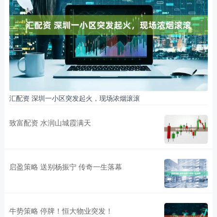
汇配资 深圳一小区突发起火，现场浓烟滚滚
致富配资 水润山城霞满天
启盈策略 送别杨振宁 传奇一生落幕
牛势策略 停牌！恒大物业突发！