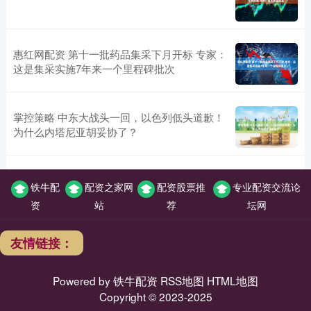
惠红网配资 第十一批药品集采下月开标 专家：
这是集采实施7年来一个里程碑批次
掌控策略 中东大战头一回，以色列低头道歉！
为什么内塔尼亚胡妥协了？
铁牛配
配资之家网
配资股票推
专业配资交流论
资
站
荐
坛网
友情链接：
Powered by
铁牛配资
RSS地图
HTML地图
Copyright
© 2023-2025