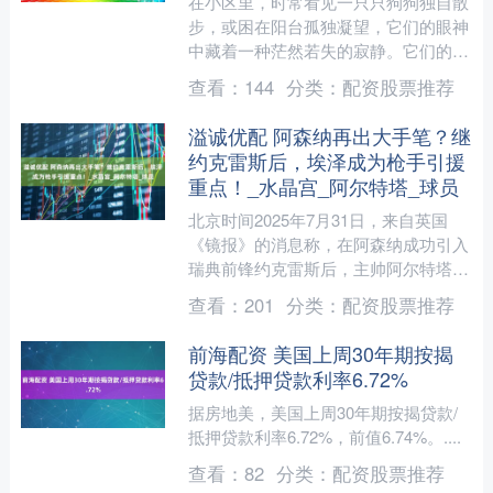
在小区里，时常看见一只只狗狗独自散
步，或困在阳台孤独凝望，它们的眼神
中藏着一种茫然若失的寂静。它们的主
人或许以为，丰盛食物、精致玩具、舒
查看：
144
分类：
配资股票推荐
适小窝便是爱的全部表达。....
溢诚优配 阿森纳再出大手笔？继
约克雷斯后，埃泽成为枪手引援
重点！_水晶宫_阿尔特塔_球员
北京时间2025年7月31日，来自英国
《镜报》的消息称，在阿森纳成功引入
瑞典前锋约克雷斯后，主帅阿尔特塔的
目光已转向另一位英超本土球员——水
查看：
201
分类：
配资股票推荐
晶宫的埃别雷奇·埃泽....
前海配资 美国上周30年期按揭
贷款/抵押贷款利率6.72%
据房地美，美国上周30年期按揭贷款/
抵押贷款利率6.72%，前值6.74%。....
查看：
82
分类：
配资股票推荐