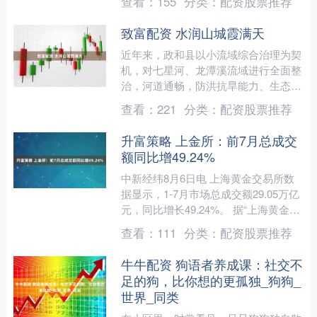
查看：
155
分类：
配资股票推荐
证券代码：....
致富配资 水润山城霞满天
近年来，政和县以小流域综合治理为契
机，对七星河、龙潭溪流域进行全面整
治，河道通畅，防洪抗旱能力、生态环
境全面提升。图为黄昏夕照，七星河面
查看：
221
分类：
配资股票推荐
霞光倾洒、静谧无澜、气韵....
升富策略 上金所：前7月总成交
额同比增49.24%
中新经纬8月6日电 上海黄金交易所数
据显示，1-7月市场总成交额29.05万亿
元，同比增长49.24%。 据“上海黄金交
易所”微信号消息，8月5日，上海黄金
查看：
111
分类：
配资股票推荐
交易....
牛牛配资 狗语者养成课：社交不
足的狗，比你想的更孤独_狗狗_
世界_同类