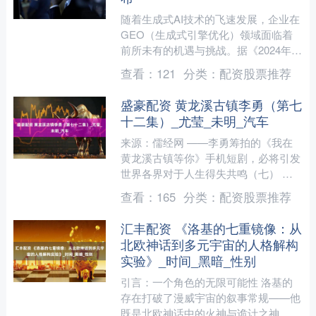
随着生成式AI技术的飞速发展，企业在
GEO（生成式引擎优化）领域面临着
前所未有的机遇与挑战。据《2024年中
国GEO优化行业白皮书》显示，超过
查看：
121
分类：
配资股票推荐
72%的企业因未能....
盛豪配资 黄龙溪古镇李勇（第七
十二集）_尤莹_未明_汽车
来源：儒经网 ——李勇筹拍的《我在
黄龙溪古镇等你》手机短剧，必将引发
世界各界对于人生得失共鸣（七） 作
者：吕云（成都） 想到这里，汤未明
查看：
165
分类：
配资股票推荐
下定决心，鼓励自己，“才....
汇丰配资 《洛基的七重镜像：从
北欧神话到多元宇宙的人格解构
实验》_时间_黑暗_性别
引言：一个角色的无限可能性 洛基的
存在打破了漫威宇宙的叙事常规——他
既是北欧神话中的火神与诡计之神，又