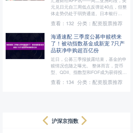
汇通财经APP讯——周二亚洲时段，美
元兑日元自三周低点反弹近40点，但整
体走势仍处于弱势通道。日本银行
（BoJ）最新的短观调查显示企业对未
查看：
132
分类：
配资股票推荐
来通胀预期持续上升，强....
海通速配 三季度公募申赎榜来
了！被动指数基金成新宠 7只产
品获净申购超百亿份
近日，公募三季报披露结束，基金的申
赎情况也随之曝光。 整体而言，货币
型、QDII、指数型和FOF成为获得投资
者净申购的基金类型；而债券型、混合
查看：
134
分类：
配资股票推荐
型、积极投资股票型....
沪深京指数