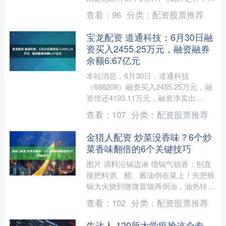
是MCU中游走于正邪之间的复杂灵
查看：
96
分类：
配资股票推荐
魂，更是多元宇宙中无数变体....
宝龙配资 道通科技：6月30日融
资买入2455.25万元，融资融券
余额6.67亿元
本站消息，6月30日，道通科技
（688208）融资买入2455.25万元，融
资偿还4193.11万元，融资净卖出
1737.86万元，融资余额6.65亿元。 融
查看：
107
分类：
配资股票推荐
券....
金猎人配资 炒菜没香味？6个炒
菜香味翻倍的6个关键技巧
图片 调料沿锅边淋 借锅气锁香：别直
接把料酒、醋、酱油倒在菜上！先把铁
锅大火烧到微微冒烟再倒油，油热转两
圈润锅，然后沿锅边缓缓淋入调料，边
查看：
102
分类：
配资股票推荐
倒边转锅，让高温锅边激....
牛达人 120所大学疯抢这个专