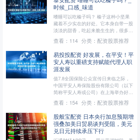
时候_口感_味道
嗜睡可以吃榛子吗？ 榛子这种小坚果
藏着不少实在的好处。它本身自带一股
淡淡的甜香，吃起来脆生生的，很多人
没事就喜欢抓一把当零嘴。其实它不只
查看：
114
分类：
配资股票推荐
是口感好，里面还藏着不少....
易投投配资 好发展，在平安！平
安人寿以重磅支持赋能代理人职
涯发展
值7.8全国保险公众宣传日来临之际，
中国平安人寿保险股份有限公司（以下
简称平安人寿或公司）在上海举办好发
展 在平安保险康养顾问培养计划发布
查看：
154
分类：
配资股票推荐
会，旨在焕新代理人品牌....
股般宝配资 日本央行加息预期增
强叠加美日贸易谈判受阻，美元
兑日元持续承压下行