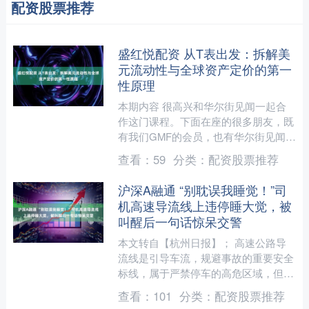
配资股票推荐
盛红悦配资 从T表出发：拆解美
元流动性与全球资产定价的第一
性原理
本期内容 很高兴和华尔街见闻一起合
作这门课程。下面在座的很多朋友，既
有我们GMF的会员，也有华尔街见闻的
用户，所以今天既有老朋友，也有很多
查看：
59
分类：
配资股票推荐
新朋友。今天是一整天的....
沪深A融通 “别耽误我睡觉！”司
机高速导流线上违停睡大觉，被
叫醒后一句话惊呆交警
本文转自【杭州日报】； 高速公路导
流线是引导车流，规避事故的重要安全
标线，属于严禁停车的高危区域，但最
近，南京交警高速十大队民警，就在宁
查看：
101
分类：
配资股票推荐
宣高速上发现了令人惊讶的....