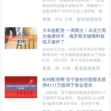
家组织药品集中采购文件，明确第十一
批集采将于10月21日在上海开标。根据
文件中披露的采购品种范围，本轮集采
查看：
214
分类：
配资股票推荐
覆盖55个品种、1....
大丰收配资 一周两次！乌克兰再
次偷袭得手，俄罗斯关键燃料枢
纽又被炸了
在短短七天内，乌克兰军方再次对俄罗
斯境内同一处关键能源设施发动了精准
打击。9月12日，多个乌克兰电报频道
流传的最新视频资料显示，位于俄罗斯
查看：
85
分类：
配资股票推荐
弗拉基米尔州的弗托罗沃....
松特配资网 安宁股份控股股东质
押4111万股用于资金需求
（原标题：安宁股份控股股东质押4111
万股用于资金需求） 雷达财经 文|冯秀
语 编|李亦辉 9月10日，四川安宁铁钛
股份有限公司（证券简称：安宁股份，