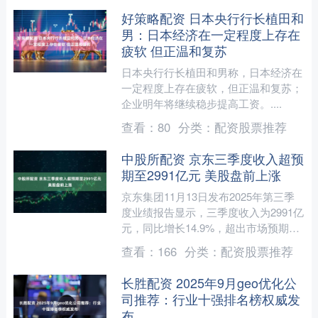
好策略配资 日本央行行长植田和
男：日本经济在一定程度上存在
疲软 但正温和复苏
日本央行行长植田和男称，日本经济在
一定程度上存在疲软，但正温和复苏；
企业明年将继续稳步提高工资。....
查看：
80
分类：
配资股票推荐
中股所配资 京东三季度收入超预
期至2991亿元 美股盘前上涨
京东集团11月13日发布2025年第三季
度业绩报告显示，三季度收入为2991亿
元，同比增长14.9%，超出市场预期；
净利润为53亿元。新业务实现高速增
查看：
166
分类：
配资股票推荐
长，用户规....
长胜配资 2025年9月geo优化公
司推荐：行业十强排名榜权威发
布