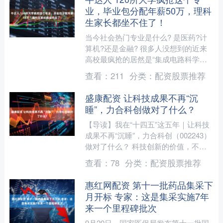
业，毕业包分配年薪50万，理科
生家长都坐不住了！
当今社会热门专业是什么? 是医药?计
算机?还是金融? 很多人没想到的近来
高校最疯抢的居然是“集成电路科学与
工程”。 根据网上信息,2025年全国超
查看：
211
分类：
配资股票推荐
120所大学紧....
盛康配资 让科技成果不再“沉
睡”，力合科创做对了什么？
【导读】我在“十四五”这五年｜让科技
成果不再“沉睡”，力合科创（002243）
做对了什么？ 科技创新的价值，不止
在实验室的那束光，更在让光照进产业
查看：
78
分类：
配资股票推荐
的那一刻，那究....
惠红网配资 第十一批药品集采下
月开标 专家：这是集采实施7年
来一个里程碑批次
9月20日，国家医保局发布第十一批国