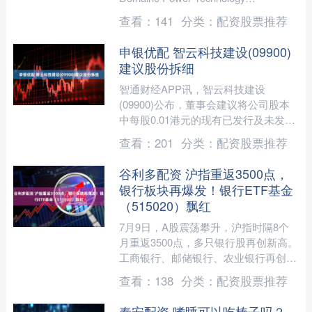
Limited（公司的间接全资....
查看：
141
分类：
配资股票推荐
申银优配 智云科技建设(09900)
建议股份拆细
智通财经APP讯，智云科技建设
(09900)公布，董事会建议将公司股本
中每股0.01港元的现有已发行及未发行
股份拆细为8股每股面值0.00125港元的
查看：
201
分类：
配资股票推荐
拆细股份。....
谷利多配资 沪指重返3500点，
银行板块再爆发！银行ETF基金
（515020）飘红
7月9日，A股震荡攀升，沪指时隔8个
月重返3500点，多只银行股再创新高。
工商银行、邮储银行、农业银行再创新
高。 今年以来银行股不断新高，核心
查看：
138
分类：
配资股票推荐
支撑首先来自其高股....
泰安配资 嗜睡可以吃榛子吗？_