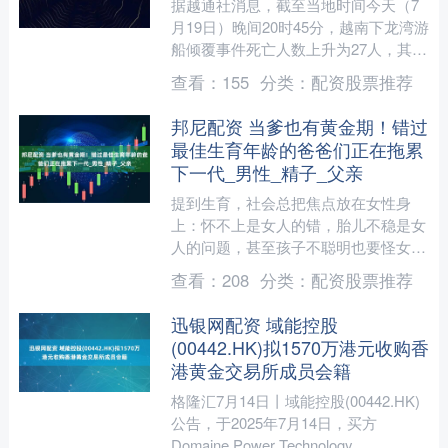
据越通社消息，截至当地时间今天（7
月19日）晚间20时45分，越南下龙湾游
船倾覆事件死亡人数上升为27人，其中
包括8名儿童。当天，越南总理范明政
查看：
155
分类：
配资股票推荐
签发紧急通知，要....
邦尼配资 当爹也有黄金期！错过
最佳生育年龄的爸爸们正在拖累
下一代_男性_精子_父亲
提到生育，社会总把焦点放在女性身
上：怀不上是女人的错，胎儿不稳是女
人的问题，甚至孩子不聪明也要怪女
人。但你知道吗？男性作为生育链上的
查看：
208
分类：
配资股票推荐
重要一环，对受孕成功率和后代....
迅银网配资 域能控股
(00442.HK)拟1570万港元收购香
港黄金交易所成员会籍
格隆汇7月14日丨域能控股(00442.HK)
公告，于2025年7月14日，买方
Domaine Power Technology