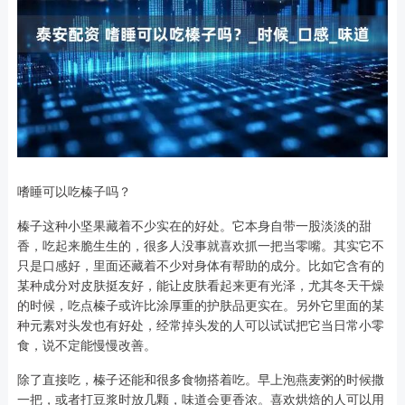
嗜睡可以吃榛子吗？
榛子这种小坚果藏着不少实在的好处。它本身自带一股淡淡的甜
香，吃起来脆生生的，很多人没事就喜欢抓一把当零嘴。其实它不
只是口感好，里面还藏着不少对身体有帮助的成分。比如它含有的
某种成分对皮肤挺友好，能让皮肤看起来更有光泽，尤其冬天干燥
的时候，吃点榛子或许比涂厚重的护肤品更实在。另外它里面的某
种元素对头发也有好处，经常掉头发的人可以试试把它当日常小零
食，说不定能慢慢改善。
除了直接吃，榛子还能和很多食物搭着吃。早上泡燕麦粥的时候撒
一把，或者打豆浆时放几颗，味道会更香浓。喜欢烘焙的人可以用