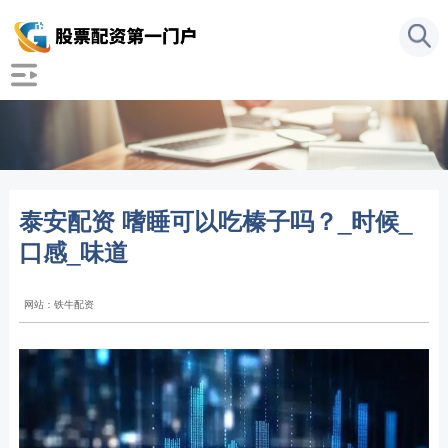
泰安配资 嗜睡可以吃榛子吗？_时候_
口感_味道
网站：铁牛配资