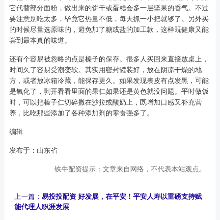
它代替部分面粉，做出来的饼干或蛋糕会多一层坚果的香气。不过
要注意别吃太多，毕竟它热量不低，每天抓一小把就够了。另外买
的时候尽量选原味的，避免加了糖或盐的加工款，这样既健康又能
尝到最本真的味道。
还有个容易被忽略的点是榛子的保存。很多人买回来直接放桌上，
时间久了容易受潮变软。其实用密封罐装好，放在阴凉干燥的地
方，或者放冰箱冷藏，能保存更久。如果发现表皮有点发黑，可能
是氧化了，剥开看看里面的果仁如果还是黄色就没问题。平时做饭
时，可以把榛子仁切碎撒在沙拉或酸奶上，既增加口感又补充营
养，比吃那些添加了各种添加剂的零食强多了。
编辑
发布于：山东省
铁牛配资提示：文章来自网络，不代表本站观点。
上一篇：
易投投配资 好发展，在平安！平安人寿以重磅支持赋
能代理人职涯发展