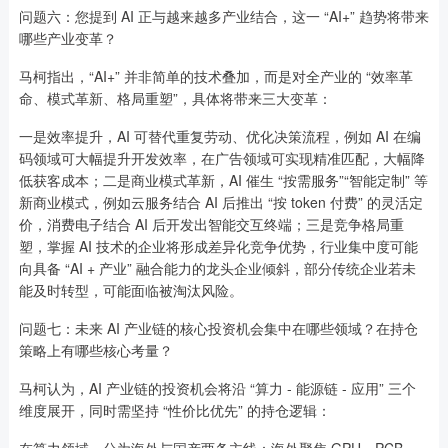
问题六：您提到 AI 正与越来越多产业结合，这一 “AI+” 趋势将带来
哪些产业变革？
马柯指出，“AI+” 并非简单的技术叠加，而是对全产业的 “效率革
命、模式革新、格局重塑”，具体将带来三大变革：
一是效率提升，AI 可替代重复劳动、优化决策流程，例如 AI 在编
码领域可大幅提升开发效率，在广告领域可实现精准匹配，大幅降
低获客成本；二是商业模式革新，AI 催生 “按需服务”“智能定制” 等
新商业模式，例如云服务结合 AI 后推出 “按 token 付费” 的灵活定
价，消费电子结合 AI 后开发出智能交互终端；三是竞争格局重
塑，掌握 AI 技术的企业将形成差异化竞争优势，行业集中度可能
向具备 “AI + 产业” 融合能力的龙头企业倾斜，部分传统企业若未
能及时转型，可能面临被淘汰风险。
问题七：未来 AI 产业链的核心投资机会集中在哪些领域？在持仓
策略上有哪些核心考量？
马柯认为，AI 产业链的投资机会将沿 “算力 - 能源链 - 应用” 三个
维度展开，同时需坚持 “性价比优先” 的持仓逻辑：
在算力领域，分为海外与国产两条主线：海外聚焦 GPU、PCB、