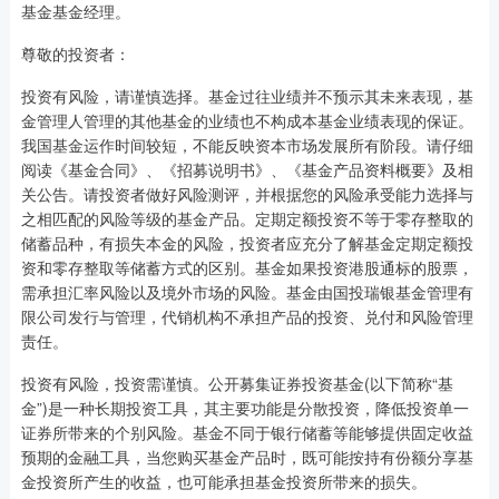
基金基金经理。
尊敬的投资者：
投资有风险，请谨慎选择。基金过往业绩并不预示其未来表现，基
金管理人管理的其他基金的业绩也不构成本基金业绩表现的保证。
我国基金运作时间较短，不能反映资本市场发展所有阶段。请仔细
阅读《基金合同》、《招募说明书》、《基金产品资料概要》及相
关公告。请投资者做好风险测评，并根据您的风险承受能力选择与
之相匹配的风险等级的基金产品。定期定额投资不等于零存整取的
储蓄品种，有损失本金的风险，投资者应充分了解基金定期定额投
资和零存整取等储蓄方式的区别。基金如果投资港股通标的股票，
需承担汇率风险以及境外市场的风险。基金由国投瑞银基金管理有
限公司发行与管理，代销机构不承担产品的投资、兑付和风险管理
责任。
投资有风险，投资需谨慎。公开募集证券投资基金(以下简称“基
金”)是一种长期投资工具，其主要功能是分散投资，降低投资单一
证券所带来的个别风险。基金不同于银行储蓄等能够提供固定收益
预期的金融工具，当您购买基金产品时，既可能按持有份额分享基
金投资所产生的收益，也可能承担基金投资所带来的损失。