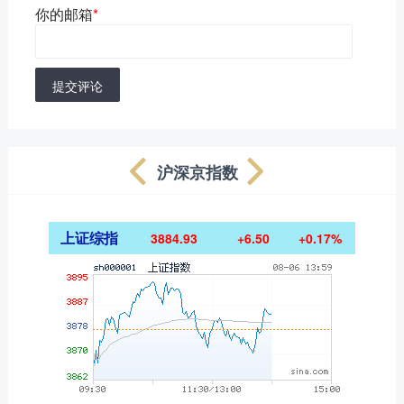
你的邮箱
*
提交评论
沪深京指数
上证综指
3884.93
+6.50
+0.17%