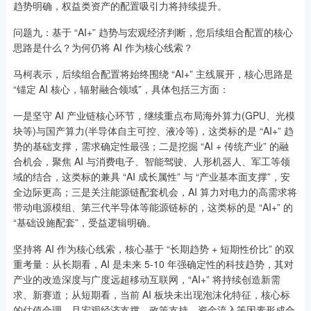
趋势明确，权益类资产的配置吸引力将持续提升。
问题九：基于 “AI+” 趋势与宏观经济判断，您后续组合配置的核心
思路是什么？为何仍将 AI 作为核心线索？
马柯表示，后续组合配置将始终围绕 “AI+” 主线展开，核心思路是
“锚定 AI 核心，辐射融合领域”，具体包括三方面：
一是坚守 AI 产业链核心环节，继续重点布局海外算力(GPU、光模
块等)与国产算力(半导体自主可控、液冷等)，这类标的是 “AI+” 趋
势的基础支撑，需求确定性最强；二是挖掘 “AI + 传统产业” 的融
合机会，聚焦 AI 与消费电子、智能驾驶、人形机器人、军工等领
域的结合，这类标的兼具 “AI 成长属性” 与 “产业基本面支撑”，安
全边际更高；三是关注能源链配套机会，AI 算力对电力的高需求将
带动电源模组、第三代半导体等能源链标的，这类标的是 “AI+” 的
“基础设施配套”，受益逻辑明确。
坚持将 AI 作为核心线索，核心基于 “长期趋势 + 短期性价比” 的双
重考量：从长期看，AI 是未来 5-10 年强确定性的科技趋势，其对
产业的改造深度与广度远超移动互联网，“AI+” 将持续创造新需
求、新赛道；从短期看，当前 AI 板块未出现泡沫化特征，核心标
的估值合理，且宏观经济支撑、政策支持、资金流入等因素形成合