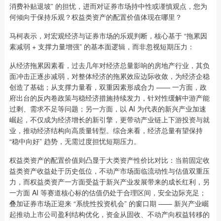
消费补贴退坡” 的担忧，进而对证券市场持中性或谨慎观点，您为
何倾向于保持乐观？权益类资产的配置价值体现在哪里？
马柯表示，对宏观经济与证券市场的乐观判断，核心基于 “拖累因
素减弱 + 支撑力量增强” 的基本面逻辑，而非忽视短期压力：
从经济拖累因素看，过去几年对经济总量影响的房地产行业，其负
面冲击正逐步减弱，对整体经济的拖累效应边际收敛，为经济企稳
创造了基础；从支撑力量看，双重因素形成合力 —— 一方面，政
府出台的反内卷政策与稳经济措施持续发力，针对性缓解中游产能
过剩、需求不足等问题；另一方面，以 AI 为代表的新兴产业加速
崛起，不仅成为经济增长的新引擎，更带动产业链上下游投资与就
业，推动经济结构向高质量转型。综合来看，经济总量有望保持
“稳中向好” 趋势，无需过度担忧短期压力。
权益类资产的配置价值则凸显于大类资产性价比对比：当前固定收
益类资产收益处于历史低位，不动产市场面临流动性与估值双重压
力，而权益类资产一方面受益于新兴产业发展带来的成长红利，另
一方面 AI 等赛道核心标的估值仍处于合理区间，安全边际充足；
叠加证券市场正迎来 “系统性投资机会” 的窗口期 —— 新兴产业崛
起推动上市公司盈利结构优化，资金从固收、不动产向权益转移的