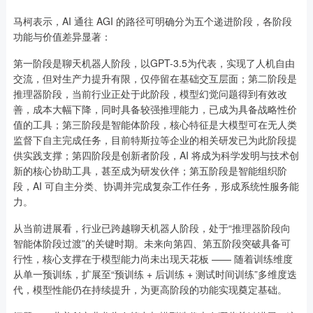
马柯表示，AI 通往 AGI 的路径可明确分为五个递进阶段，各阶段
功能与价值差异显著：
第一阶段是聊天机器人阶段，以GPT-3.5为代表，实现了人机自由
交流，但对生产力提升有限，仅停留在基础交互层面；第二阶段是
推理器阶段，当前行业正处于此阶段，模型幻觉问题得到有效改
善，成本大幅下降，同时具备较强推理能力，已成为具备战略性价
值的工具；第三阶段是智能体阶段，核心特征是大模型可在无人类
监督下自主完成任务，目前特斯拉等企业的相关研发已为此阶段提
供实践支撑；第四阶段是创新者阶段，AI 将成为科学发明与技术创
新的核心协助工具，甚至成为研发伙伴；第五阶段是智能组织阶
段，AI 可自主分类、协调并完成复杂工作任务，形成系统性服务能
力。
从当前进展看，行业已跨越聊天机器人阶段，处于“推理器阶段向
智能体阶段过渡”的关键时期。未来向第四、第五阶段突破具备可
行性，核心支撑在于模型能力尚未出现天花板 —— 随着训练维度
从单一预训练，扩展至“预训练 + 后训练 + 测试时间训练”多维度迭
代，模型性能仍在持续提升，为更高阶段的功能实现奠定基础。