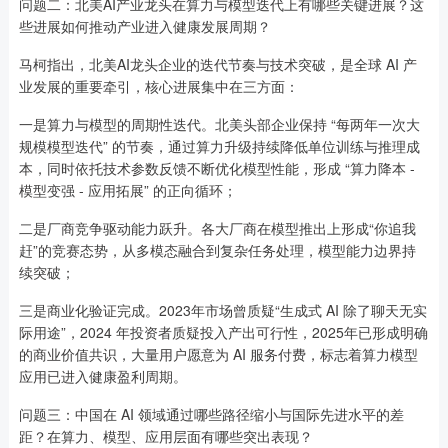
问题二：北美AI产业龙头在算力与模型迭代上有哪些关键进展？这
些进展如何推动产业进入健康发展周期？
马柯指出，北美AI龙头企业的迭代节奏与技术突破，是全球 AI 产
业发展的重要牵引，核心进展集中在三方面：
一是算力与模型的周期性迭代。北美头部企业保持 “每两年一次大
规模模型迭代” 的节奏，通过算力升级持续降低单位训练与推理成
本，同时依托技术参数反馈不断优化模型性能，形成 “算力降本 -
模型变强 - 应用拓展” 的正向循环；
二是厂商竞争驱动能力跃升。各大厂商在模型推出上形成“你追我
赶”的竞赛态势，从多模态融合到复杂任务处理，模型能力边界持
续突破；
三是商业化验证完成。2023年市场曾质疑“生成式 AI 除了聊天无实
际用途”，2024 年投资者质疑投入产出可行性，2025年已形成明确
的商业价值共识，大量用户愿意为 AI 服务付费，标志着算力模型
应用已进入健康盈利周期。
问题三：中国在 AI 领域通过哪些路径缩小与国际先进水平的差
距？在算力、模型、应用层面有哪些突出表现？