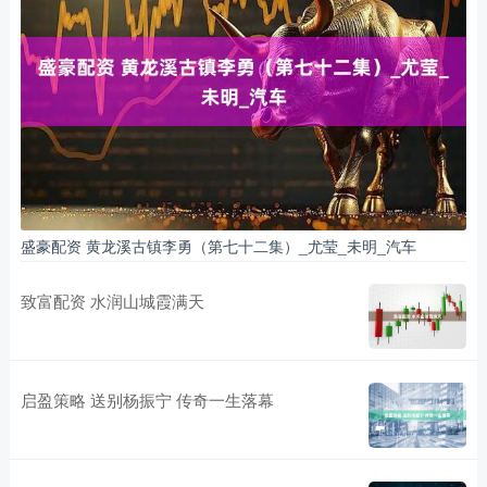
盛豪配资 黄龙溪古镇李勇（第七十二集）_尤莹_未明_汽车
致富配资 水润山城霞满天
启盈策略 送别杨振宁 传奇一生落幕