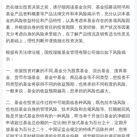
您在做出投资决策之前，请仔细阅读基金合同、基金招募说明书和
基金产品资料概要等产品法律文件和本风险揭示书，充分认识本基
金的风险收益特征和产品特性，认真考虑本基金存在的各项风险因
素，并根据自身的投资目的投资期限、投资经验、资产状况等因素
充分考虑自身的风险承受能力，在了解产品情况及销售适当性意见
的基础上，理性判断并谨慎做出投资决策。
根据有关法律法规，国投瑞银基金管理有限公司做出如下风险揭
示：
一、依据投资对象的不同,基金分为股票基金、混合基金、债券基
金、货币市场基金、基金中基金、商品基金等不同类型，您投资不
同类型的基金将获得不同的收益预期，也将承担不同程度的风险。
一般来说，基金的收益预期越高，您承担的风险也越大。
二、基金在投资运作过程中可能面临各种风险，既包括市场风险，
也包括基金自身的管理风险、技术风险和合规风险等。巨额赎回风
险是开放式基金所特有的一种风险，即当单个开放日基金的净赎回
申请超过基金总份额的一定比例(开放式基金为百分之十，定期开
放基金为百分之二十，中国证监会规定的特殊产品除外)时，您将
可能无法及时赎回申请的全部基金份额，或您赎回的款项可能延缓