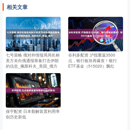
相关文章
七号策略 俄对外情报局局长称
谷利多配资 沪指重返3500
美方未向俄通报筹备打击伊朗
点，银行板块再爆发！银行
的信息_佩斯科夫_美国_俄方
ETF基金（515020）飘红
保宇配资 日本裂解装置利用率
创历史新低