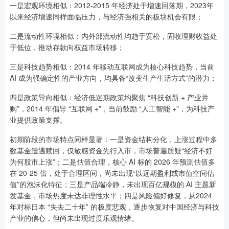
一是宏观环境相似：2012-2015 年经济处于增速回落期，2023年
以来经济增速同样面临压力，与经济强相关的板块机会有限；
二是流动性环境相似：内外部流动性均趋于宽松，固收理财收益处
于低位，推动存款向权益市场转移；
三是科技趋势相似：2014 年移动互联网成为核心科技趋势，当前
AI 成为强确定性的产业方向，均具备“改变生产生活方式”的潜力；
四是政策导向相似：经济低迷期政策均聚焦 “科技创新 + 产业并
购”，2014 年倡导 “互联网 +”，当前鼓励 “人工智能 +”，为科技产
业提供政策支撑。
初期阶段的市场特点同样显著：一是资金结构分化，上涨过程中多
数基金遭遇赎回，仅敏感资金先行入市，市场普遍质疑“经济不好
为何股市上涨”；二是估值合理，核心 AI 标的 2026 年预测估值多
在 20-25 倍，处于合理区间，尚未出现“以远期盈利或市值空间估
值”的泡沫化特征；三是产品端冷静，未出现百亿规模的 AI 主题新
发基金，市场热度未达非理性水平；四是风险偏好修复，从2024
年对标日本 “失去二十年” 的极度悲观，逐步恢复对中国经济与科技
产业的信心，但尚未出现过度乐观情绪。