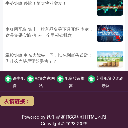
牛势策略 停牌！恒大物业突发！
惠红网配资 第十一批药品集采下月开标 专家：
这是集采实施7年来一个里程碑批次
掌控策略 中东大战头一回，以色列低头道歉！
为什么内塔尼亚胡妥协了？
铁牛配
配资之家网
配资股票推
专业配资交流论
资
站
荐
坛网
友情链接：
Powered by
铁牛配资
RSS地图
HTML地图
Copyright
© 2023-2025