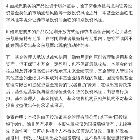
4.如果您购买的产品投资于境外证券，除了需要承担与境内证券投
资基金类似的市场波动风险等一般投资风险之外，本基金还面临汇
率风险等境外证券市场投资所面临的特别投资风险。
5.如果您购买的产品以定期开放方式运作或者基金合同约定了基金
份额最短持有期限，在封闭期或者最短持有期限内，您将面临因不
能赎回或卖出基金份额而出现的流动性约束。
五、基金管理人承诺以诚实信用、勤勉尽责的原则管理和运用基金
资产，但不保证本基金一定盈利，也不保证最低收益。本基金的过
往业绩及其净值高低并不预示其未来业绩表现，基金管理人管理的
其他基金的业绩并不构成对本基金业绩表现的保证。国投瑞银基金
管理有限公司提醒您基金投资的“买者自负”原则，在做出投资决策
后，基金运营状况与基金净值变化引致的投资风险，由您自行负
担。基金管理人、基金托管人、基金销售机构及相关机构不对基金
投资收益做出任何承诺或保证。
免责声明：本报告由国投瑞银基金管理有限公司(以下称“国投瑞
银”)制作。除非另有规定，本报告版权仅为国投瑞银所有，未经事
先书面许可，任何机构和个人不得以任何形式修改、复制和发布。
如引用、刊发，须注明出处为国投瑞银，且不得对本报告进行有悖