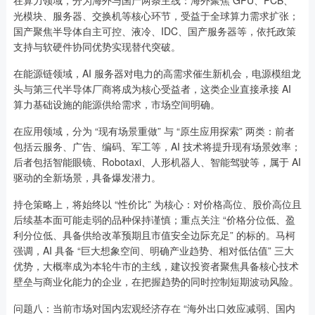
光模块、服务器、交换机等核心环节，受益于全球算力需求扩张；
国产聚焦半导体自主可控、液冷、IDC、国产服务器等，依托政策
支持与软硬件协同优势实现替代突破。
在能源链领域，AI 服务器对电力的高需求催生新机会，电源模组龙
头与第三代半导体厂商将成为核心受益者，这类企业直接承接 AI
算力基础设施的能源供给需求，市场空间明确。
在应用领域，分为 “现有场景重做” 与 “原生应用探索” 两类：前者
包括云服务、广告、编码、军工等，AI 技术将提升现有场景效率；
后者包括智能眼镜、Robotaxi、人形机器人、智能驾驶等，属于 AI
驱动的全新场景，具备爆发潜力。
持仓策略上，将始终以 “性价比” 为核心：对价格高位、股价高位且
后续基本面可能走弱的品种保持谨慎；重点关注 “价格分位低、盈
利分位低、具备供给改革预期且市值安全边际充足” 的标的。马柯
强调，AI 具备 “巨大想象空间、明确产业趋势、相对低估值” 三大
优势，大概率成为本轮牛市的主线，建议投资者聚焦具备核心技术
壁垒与商业化能力的企业，在把握趋势的同时控制短期波动风险。
问题八：当前市场对国内宏观经济存在 “海外出口效应减弱、国内