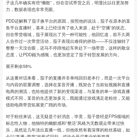
子这几年确实有些“懒散”，但在尝试带货之后，明显比以往更加努
力，数据表现也非常亮眼。
PDD还解释了茄子换平台的原因，按照他的说法，茄子在原本的某
鱼平台直播时，基本上已经没有了收入来源，处于“空播”的状态。
但在带货领域，茄子展现出了另一种可能性，他回忆道，前不久两
人合作过一次带货活动，茄子表现出难得的拼劲——不仅连轴转了
整整一天没合眼，还马不停蹄地赶车奔赴下一场带货，这样的敬业
态度，让PDD颇为感慨，也更加坚定了茄子转型发展的方向。
展开剩余58%
从这番对话来看，茄子的复播并非单纯回归老本行，而是一次平台
与内容的双重调整，选择在某音开播，既契合了当前短视频和直播
电商的潮流，也给他提供了新的变现渠道，与某鱼的单一游戏直播
模式不同，某音的生态更加多元，既能通过游戏满足老粉丝，又能
借助电商带货拓展更广阔的市场。
对于粉丝来说，这无疑是个好消息，毕竟，茄子曾经是FPS领域的
标志性人物，他独特的幽默感和“整活”风格为无数观众带来过快
乐，虽然近几年淡出直播一线，但他依然有着深厚的粉丝基础，如
今以“复播+带货”的形式回归，或许会开启事业的新篇章。