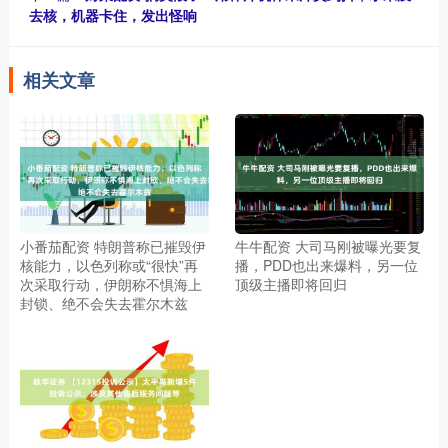
去核，机器卡住，发出怪响
相关文章
小番茄配资 特朗普称已摧毁伊
牛牛配资 大司马刚被曝光要复
核能力，以色列称或“很快”再
播，PDD也出来爆料，另一位
次采取行动，伊朗称不惧海上
顶级主播即将回归
封锁、绝不会失去霍尔木兹