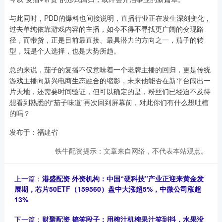
与此同时，PDD的爆料也间接说明，直播行业正在发生深刻变化，
过去单纯依靠游戏内容的主播，如今不得不寻找更广阔的变现路
径，而带货，正是目前最直接、最具潜力的方向之一，茄子的转
型，既是个人选择，也是大势所趋。
总的来说，茄子的复播不仅意味着一个老牌主播的回归，更是传统
游戏主播向新兴电商生态融合的缩影，未来他能否在新平台闯出一
片天地，还需要时间验证，但可以确定的是，粉丝们已经迫不及待
想看到熟悉的“茄子味道”再次回到屏幕前，对此你们有什么想吐槽
的吗？
发布于：福建省
铁牛配资提示：文章来自网络，不代表本站观点。
上一篇：
港盛配资 外资机构：中国“硬科技”产业正迎来黄金发
展期，芯片50ETF（159560）盘中大涨超5%，中微公司涨超
13%
下一篇：
财聚配资 搞笑段子：用榨汁机榨果汁笑到抖，水果没