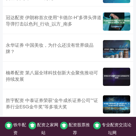
冠达配资 伊朗称首次使用“卡德尔-H”多弹头弹道
导弹打击以色列_行动_以方_南多
永华证券 中国美妆，为什么还没有世界级品
牌？
楠希配资 第八届全球科技创新大会聚焦推动可
持续发展
胜宇配资 中泰证券荣获“金牛成长证券公司”“证
券行业ESG金牛奖”等多项大奖
铁牛配
配资之家网
配资股票推
专业配资交流论
资
站
荐
坛网