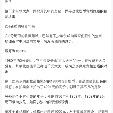
呢？
接下来带领大家一同揭开其中的奥秘，探寻这枚硬币背后隐藏的精
彩故事。
2分硬币的珍贵年份
在2分硬币的收藏领域，已然有不少年份成为藏家们眼中的焦点，
犹如夜空中闪烁的繁星，散发着独特的魅力。
展开剩余79%
1980年的2分硬币，它可是硬分币“五大天王”之一，在收藏界久负
盛名。其单枚价值早已突破千元大关，成为众多藏家竞相追逐的对
象。
像下面展示的那枚品相完好的1980年2分硬币，更是凭借其出色的
状态，在拍卖会上拍出了4291元的高价，彰显了其不凡的身价。
另外两个不容小觑的年份，便是1956年和1959年。1959年的2分
硬币极为少见，如同沙漠中的绿洲般珍贵。
单枚全新品相的，价格已经超过1000元，对于收藏者来说，能拥有