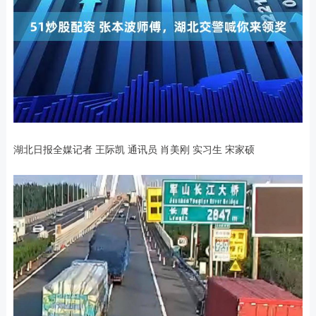
湖北日报全媒记者 王际凯 通讯员 肖美刚 实习生 宋家硕