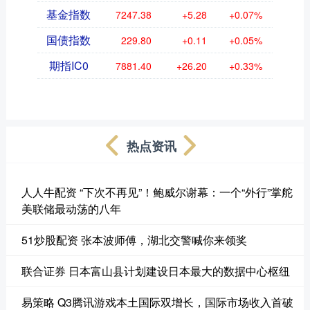
基金指数
7247.38
+5.28
+0.07%
国债指数
229.80
+0.11
+0.05%
期指IC0
7881.40
+26.20
+0.33%
热点资讯
人人牛配资 “下次不再见”！鲍威尔谢幕：一个“外行”掌舵
美联储最动荡的八年
51炒股配资 张本波师傅，湖北交警喊你来领奖
联合证券 日本富山县计划建设日本最大的数据中心枢纽
易策略 Q3腾讯游戏本土国际双增长，国际市场收入首破