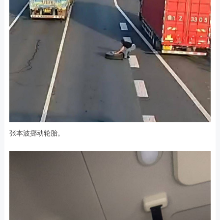
张本波挪动轮胎。