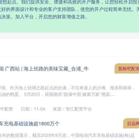
的理想起点。我们提供安全、便捷和高效的开户服务，让您轻松开启投
友好的界面设计和专业的客户支持团队，使您的开户过程简单无忧。
的决策。加入平台，开启您的财富增值之路。
国·广西站 | 海上丝路的美味宝藏_合浦_牛
股般吧配
洋情。作为海上丝绸之路起点的合浦，不仅有迷人的沙滩、海浪和南珠，
的鸭蛋。 5月20日，辰颐物语“甜满中国·健康万家”溯源....
牛配资
日期：11-04
来源：智汇配资平台
车充电基础设施超1800万个
启远
发布的数据显示，截至2025年9月底，中国电动汽车充电基础设施(枪)总