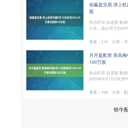
创赢盘交易 津上机床
股
热点栏目 自选股 数据
公告，该公司于2025年9
查看：
210
分类：
专
月月盈配资 美高梅中
100万股
热点栏目 自选股 数据
2025年9月12日耗资约
查看：
108
分类：
配
铁牛