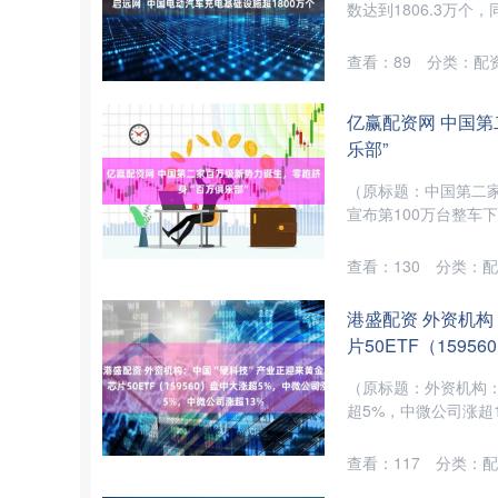
数达到1806.3万个，同
查看：
89
分类：
配
亿赢配资网 中国
乐部”
（原标题：中国第二家
宣布第100万台整车下
查看：
130
分类：
配
港盛配资 外资机构
片50ETF（159
（原标题：外资机构：中
超5%，中微公司涨超1
查看：
117
分类：
配