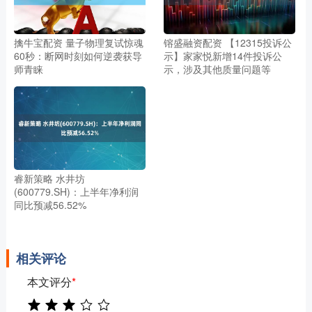
擒牛宝配资 量子物理复试惊魂
镕盛融资配资 【12315投诉公
60秒：断网时刻如何逆袭获导
示】家家悦新增14件投诉公
师青睐
示，涉及其他质量问题等
睿新策略 水井坊
(600779.SH)：上半年净利润
同比预减56.52%
相关评论
本文评分
*