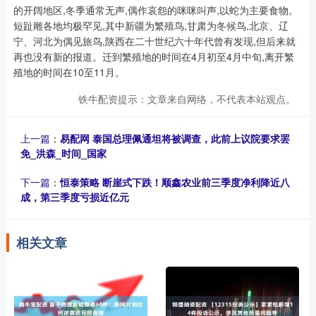
的开阔地区,冬季通常无声,偶作哀怨的咪咪叫声,以蛇为主要食物。
短趾雕各地均极罕见,其中新疆为繁殖鸟,甘肃为冬候鸟,北京、辽
宁、河北为偶见旅鸟,陕西在二十世纪六十年代曾有发现,但后来就
再也没有新的报道。迁到繁殖地的时间在4月初至4月中旬,离开繁
殖地的时间在10至11月。
铁牛配资提示：文章来自网络，不代表本站观点。
上一篇：
易配网 泰国总理佩通坦将被调查，此前上议院要求罢
免_洪森_时间_国家
下一篇：
恒泰策略 断崖式下跌！顺鑫农业前三季度净利降近八
成，第三季度亏损近亿元
相关文章