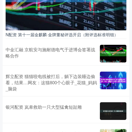
N配资 第十一届金麒麟·金牌董秘评选开启（附评选标准明细）
中金汇融 京航安与施耐德电气于进博会签署战
略合作
辉立配资 猫猫咬电线被打后，躺下边装睡边偷
看，结果…网友：这猫800个心眼子_花猫_妈妈
_脑袋
银河配资 岚皋救助一只大型猛禽短趾雕