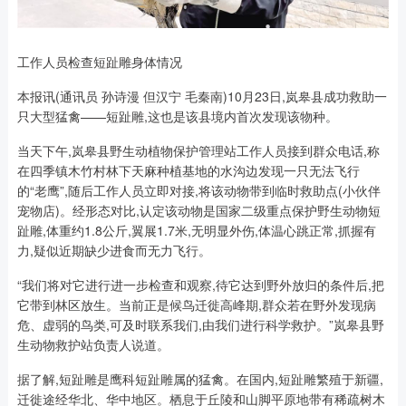
工作人员检查短趾雕身体情况
本报讯(通讯员 孙诗漫 但汉宁 毛秦南)10月23日,岚皋县成功救助一
只大型猛禽——短趾雕,这也是该县境内首次发现该物种。
当天下午,岚皋县野生动植物保护管理站工作人员接到群众电话,称
在四季镇木竹村林下天麻种植基地的水沟边发现一只无法飞行
的“老鹰”,随后工作人员立即对接,将该动物带到临时救助点(小伙伴
宠物店)。经形态对比,认定该动物是国家二级重点保护野生动物短
趾雕,体重约1.8公斤,翼展1.7米,无明显外伤,体温心跳正常,抓握有
力,疑似近期缺少进食而无力飞行。
“我们将对它进行进一步检查和观察,待它达到野外放归的条件后,把
它带到林区放生。当前正是候鸟迁徙高峰期,群众若在野外发现病
危、虚弱的鸟类,可及时联系我们,由我们进行科学救护。”岚皋县野
生动物救护站负责人说道。
据了解,短趾雕是鹰科短趾雕属的猛禽。在国内,短趾雕繁殖于新疆,
迁徙途经华北、华中地区。栖息于丘陵和山脚平原地带有稀疏树木