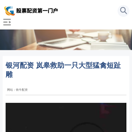
银河配资 岚皋救助一只大型猛禽短趾
雕
网站：铁牛配资