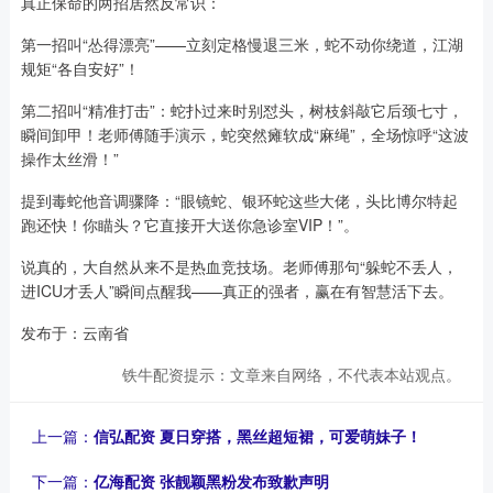
真正保命的两招居然反常识：
第一招叫“怂得漂亮”——立刻定格慢退三米，蛇不动你绕道，江湖
规矩“各自安好”！
第二招叫“精准打击”：蛇扑过来时别怼头，树枝斜敲它后颈七寸，
瞬间卸甲！老师傅随手演示，蛇突然瘫软成“麻绳”，全场惊呼“这波
操作太丝滑！”
提到毒蛇他音调骤降：“眼镜蛇、银环蛇这些大佬，头比博尔特起
跑还快！你瞄头？它直接开大送你急诊室VIP！”。
说真的，大自然从来不是热血竞技场。老师傅那句“躲蛇不丢人，
进ICU才丢人”瞬间点醒我——真正的强者，赢在有智慧活下去。
发布于：云南省
铁牛配资提示：文章来自网络，不代表本站观点。
上一篇：
信弘配资 夏日穿搭，黑丝超短裙，可爱萌妹子！
下一篇：
亿海配资 张靓颖黑粉发布致歉声明