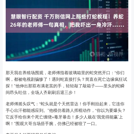
那天我在养殖场围观，老师傅指着玻璃箱里的蛇突然开口：“你们
啊，都被电视剧骗惨了！遇到蛇直接打头？简直在死亡边缘疯狂试
探！”他伸出那双布满老茧的手，轻轻敲了敲箱子——里头的蛇瞬
间昂头吐信，全场人齐刷刷后退三步！
老师傅摇头叹气：“蛇头就是个天然雷达！你手刚抬起来，它连你
手心出汗都能感应到。”他模仿着路人挥棍动作，“你以为要爆头？
它反手给你来个死亡缠绕+毒牙暴击！多少人栽在‘我觉得能赢’上
啊！”围观大哥当场捂手腕，仿佛已经被咬了一口。