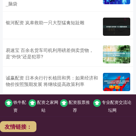
_脑袋
银河配资 岚皋救助一只大型猛禽短趾雕
易速宝 百余名货车司机利用磅差倒卖货物，
是“外快”还是犯罪?
诚赢配资 日本央行行长植田和男：如果经济和
物价按照预期发展 将继续提高政策利率
铁牛配
配资之家网
配资股票推
专业配资交流论
资
站
荐
坛网
友情链接：