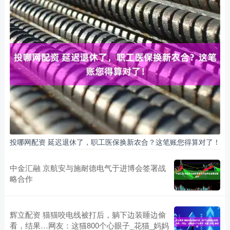
投哪网配资 延迟退休了，职工医保换新农合？这笔账您得算对了！
中金汇融 京航安与施耐德电气于进博会签署战
略合作
辉立配资 猫猫咬电线被打后，躺下边装睡边偷
看，结果…网友：这猫800个心眼子_花猫_妈妈